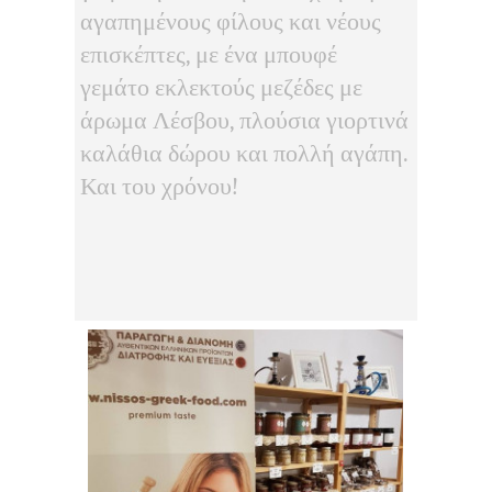
αγαπημένους φίλους και νέους
επισκέπτες, με ένα μπουφέ
γεμάτο εκλεκτούς μεζέδες με
άρωμα Λέσβου, πλούσια γιορτινά
καλάθια δώρου και πολλή αγάπη.
Και του χρόνου!